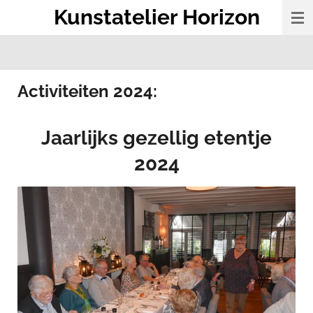
Kunstatelier Horizon
Ga
direct
naar
de
hoofdinhoud
Activiteiten 2024:
Jaarlijks gezellig etentje
2024